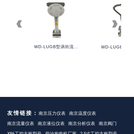
磁热量
WD-LUGB型涡街流量
WD-LUGB — 
计
型
友情链接：
南京压力仪表
南京温度仪表
南京流量仪表
南京液位仪表
南京分析仪表
南京阀门
X86工控主板型号
柴油发电机厂家
2.5寸工控主板型号