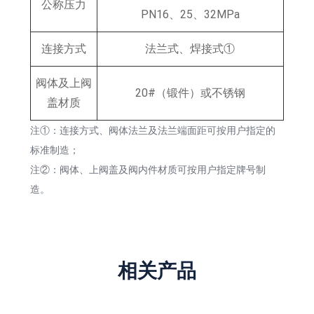
公称压力
PN16、25、32MPa
连接方式
法兰式、焊接式①
阀体及上阀
20#（锻件）或不锈钢
盖材质
注①：连接方式、阀体法兰及法兰端面距可按用户指定的
标准制造；
注
②
：阀体、上阀盖及阀内件材质可按用户指定牌号制
造。
相关产品